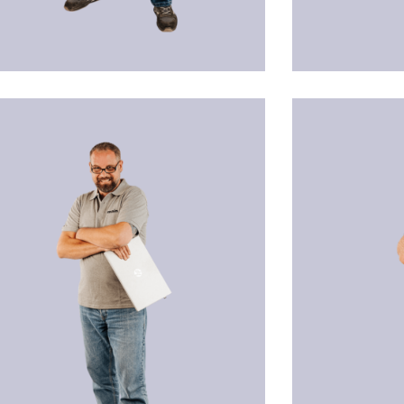
an SCHWARZ
Sebastian PRO
onent
Administration