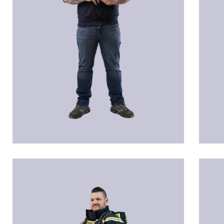
Martin HÖSELE
Benj
Techniker
Lehr