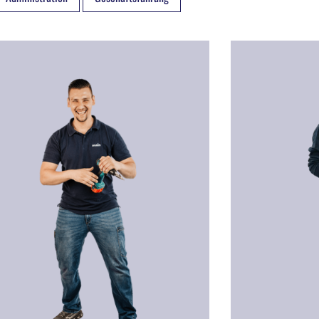
an NIKOLIC
Jasmin STOIBER
niker
Technikerin