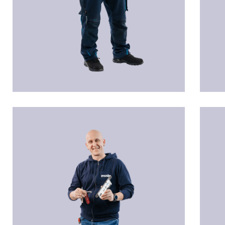
Jürgen-Markus BÖHM
Ale