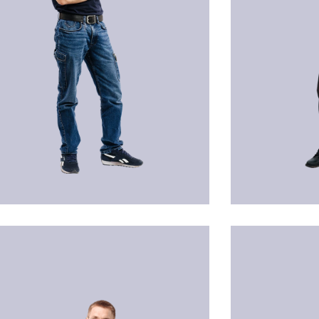
amin ALIJANOVIC
Katharina WER
ling
Administration