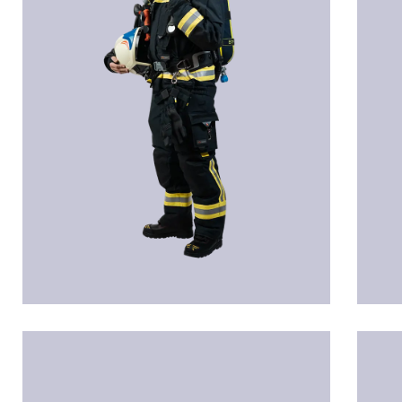
Manuel MATTUELLA
And
Technischer Betriebsführer
Tech