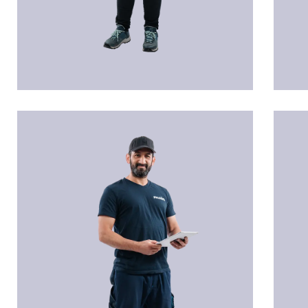
Salif SECILMIS
Jürg
Techniker
Admi