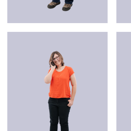
Emely BRANDSTÄTTER
Rom
Administration
Disp