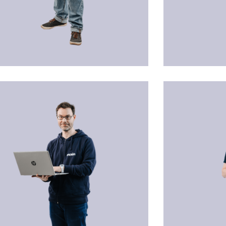
en IZMENYI
Sascha GRUBER
nistration
Technischer Bet