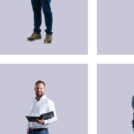
xander HEIDLBERG
Harald HAAS