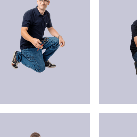
reas SCHILDBÖCK
Patrick HRUBY
niker
Techniker